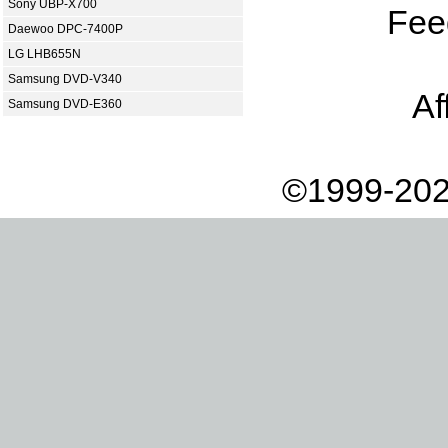
Sony UBP-X700
Fee
Daewoo DPC-7400P
LG LHB655N
Samsung DVD-V340
Af
Samsung DVD-E360
©1999-202